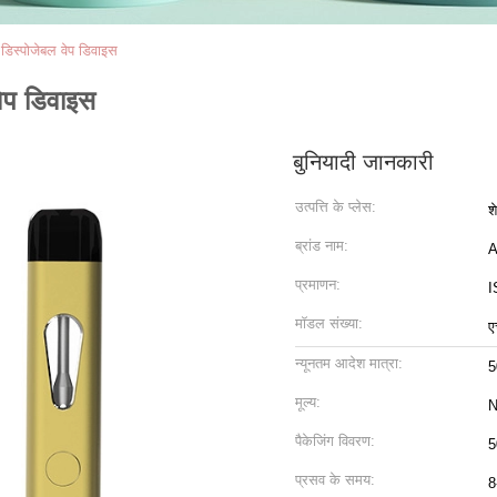
डिस्पोजेबल वेप डिवाइस
ेप डिवाइस
बुनियादी जानकारी
उत्पत्ति के प्लेस:
शे
ब्रांड नाम:
A
प्रमाणन:
I
मॉडल संख्या:
ए
न्यूनतम आदेश मात्रा:
5
मूल्य:
N
पैकेजिंग विवरण:
5
प्रसव के समय:
8