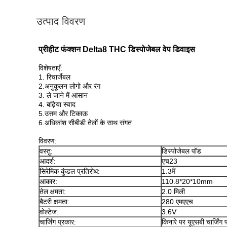
उत्पाद विवरण
प्रीहीट फंक्शन Delta8 THC डिस्पोजेबल वेप डिवाइस
विशेषताएँ:
1. रिचार्जेबल
2.
अनुकूलन लोगो और रंग
3. ले जाने में आसान
4. बढ़िया स्वाद
5.
उत्तम और टिकाऊ
6.
अधिकांश सीबीडी तेलों के साथ संगत
विवरण:
वस्तु:
डिस्पोजेबल पॉड
आदर्श:
एच23
सिरेमिक कुंडल प्रतिरोध:
1.3
मैं
आकार:
110.8*20*10mm
तेल क्षमता:
2.0 मिली
बैटरी क्षमता:
280 एमएएच
वोल्टेज:
3.6V
चार्जिंग प्रकार:
किनारे पर यूएसबी चार्जिंग प