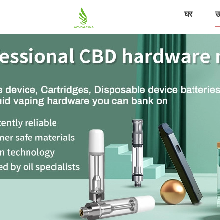
घर
उत