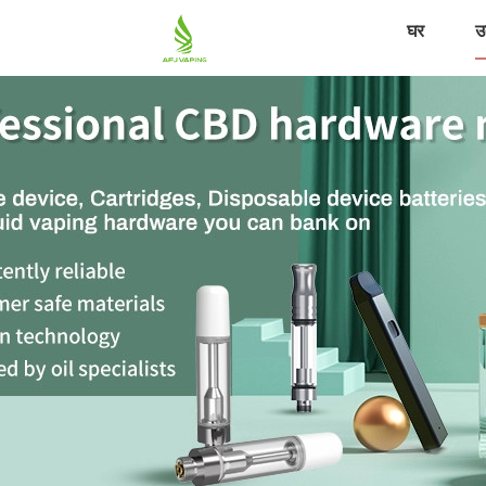
घर
उत