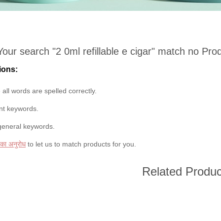
Your search "
2 0ml refillable e cigar
" match no Pro
ions:
all words are spelled correctly.
ent keywords.
general keywords.
 का अनुरोध
to let us to match products for you.
Related Produc