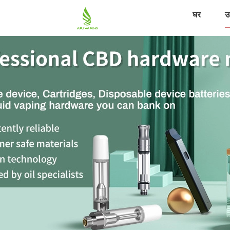
घर
उत