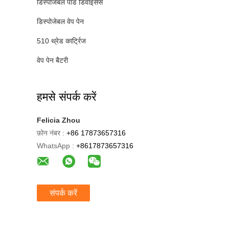
डिस्पोजेबल पॉड डिवाइसेस
डिस्पोजेबल वेप पेन
510 थ्रेड कार्ट्रिज
वेप पेन बैटरी
हमसे संपर्क करें
Felicia Zhou
फ़ोन नंबर :
+86 17873657316
WhatsApp :
+8617873657316
संपर्क करें