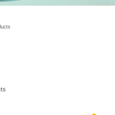
ducts
ts